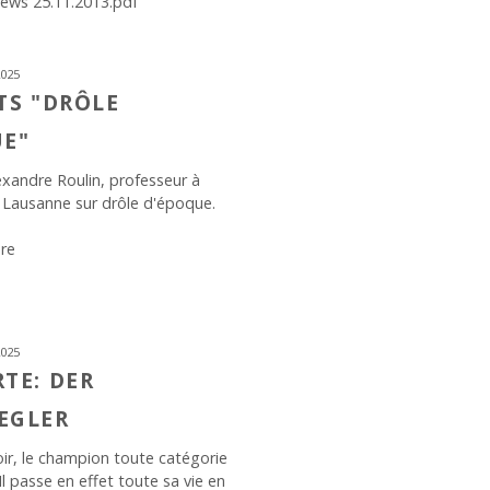
ews 25.11.2013.pdf
2025
TS "DRÔLE
UE"
exandre Roulin, professeur à
e Lausanne sur drôle d'époque.
ère
2025
TE: DER
EGLER
ir, le champion toute catégorie
l! Il passe en effet toute sa vie en