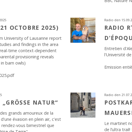
BBC Nature N
2025
Radio den 15.09.
21 OCTOBRE 2025)
RADIO R
D'ÉPOQ
m University of Lausanne report
tudies and findings in the area
Entretien d'Al
 (real-time context-dependent
l'Université d
arental provisioning reveals
 in barn owls)
Emission enti
025.pdf
25
Radio den 21.07.
 „GRÖSSE NATUR“
POSTKAR
MAUERS
 des grands amoureux de la
d'une évasion en plein air, c'est
Le martinet no
e rendez-vous bimestriel que
de l’ultra trai
rise de Terre".