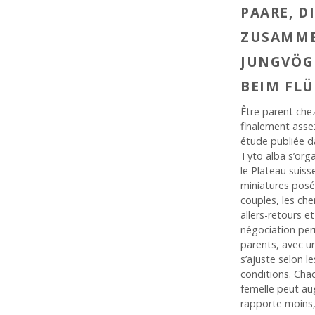
PAARE, D
ZUSAMME
JUNGVÖG
BEIM FL
Être parent chez
finalement asse
étude publiée 
Tyto alba s’orga
le Plateau suiss
miniatures posé
couples, les che
allers-retours e
négociation per
parents, avec un
s’ajuste selon le
conditions. Chac
femelle peut au
rapporte moins, 