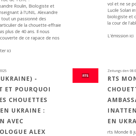
vol et ne se p
xandre Roulin, Biologiste et
Lucile Solari 
nseignant à l'UNIL. Alexandre
biologiste et 
t tout un passionné des
la cour de l'a
rticulier de la chouette-effraie
uis plus de 40 ans. Il nous
L'émission ici
couverte de ce rapace de nos
er ici
2025
Zeitungs den 08.0
UKRAINE) -
RTS MON
 ET POURQUOI
CHOUET
ES CHOUETTES
AMBASS
 EN UKRAINE :
INATTEN
N AVEC
EN UKR
HOLOGUE ALEX
rts Monde 8 j