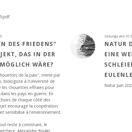
5.pdf
25
Zeitungs den 01.0
EN DES FRIEDENS“
NATUR 
JEKT, DAS IN DER
EINE WE
 MÖGLICH WÄRE?
SCHLEIE
EULENL
chouettes de la paix", mené par
, biologiste à l'Université de
Natur Juin 202
e les chouettes effraies pour
x dans les pays en guerre. En
ichoirs de chaque côté des
rojet encourage la coopération
 et sensibilise à l'environnement.
out reste à construire, le
hercheur, Alexandre Roulin,