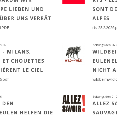
PE LIEBEN UND
SONT DE
ÜBER UNS VERRÄT
ALPES
6.PDF
rts 28.2.2026.
2026
Zeitungs den 06.0
 - MILANS,
WILDBE
 ET CHOUETTES
EULENEL
ÈRENT LE CIEL
NICHT A
6.pdf
wildbeimwild.c
26
Zeitungs den 01.0
I DEN
ALLEZ SA
EULEN HELFEN DIE
SAUVAGE