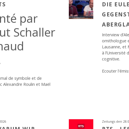
TS
DIE EUL
nté par
GEGENS
ABERGL
ut Schaller
Interview d’Al
naud
ornithologue e
Lausanne, et 
à l’Université
.
cognitive.
Ecouter l'émis
imal de symbole et de
ec Alexandre Roulin et Maël
2026
Zeitungs den 28.0
 WARUM WIR
RTS - L