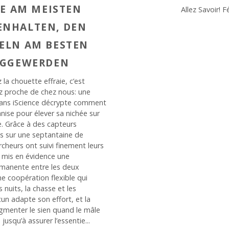
IE AM MEISTEN
Allez Savoir! F
NHALTEN, DEN
ELN AM BESTEN
ÜGGEWERDEN
 la chouette effraie, c’est
z proche de chez nous: une
dans iScience décrypte comment
nise pour élever sa nichée sur
e. Grâce à des capteurs
s sur une septantaine de
rcheurs ont suivi finement leurs
t mis en évidence une
manente entre les deux
e coopération flexible qui
s nuits, la chasse et les
un adapte son effort, et la
gmenter le sien quand le mâle
jusqu’à assurer l’essentie...