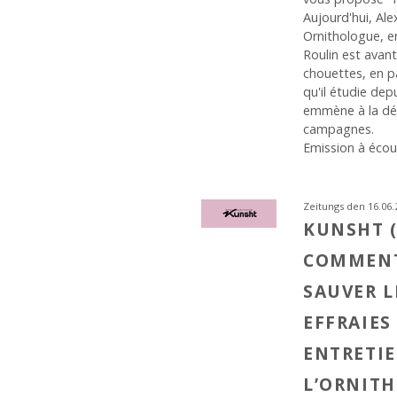
Aujourd'hui, Ale
Ornithologue, e
Roulin est avan
chouettes, en pa
qu'il étudie dep
emmène à la dé
campagnes.
Emission à écout
Zeitungs den 16.06.
KUNSHT (
COMMENT
SAUVER L
EFFRAIES
ENTRETIE
L’ORNIT