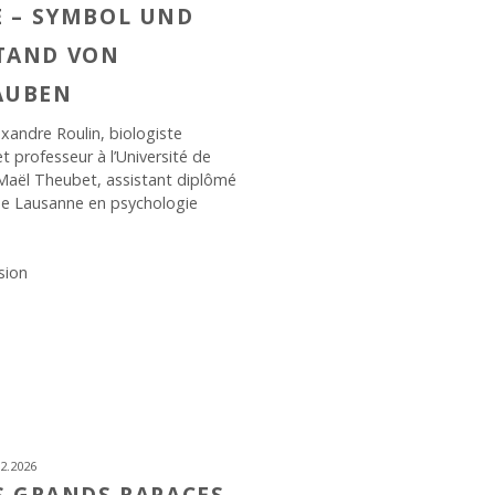
E – SYMBOL UND
TAND VON
AUBEN
exandre Roulin, biologiste
t professeur à l’Université de
Maël Theubet, assistant diplômé
 de Lausanne en psychologie
sion
2.2026
ES GRANDS RAPACES