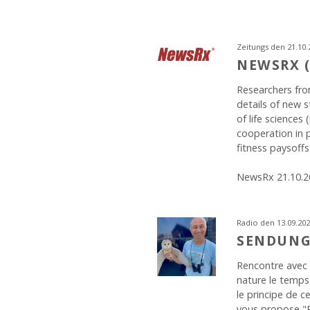
Zeitungs den 21.10.
NEWSRX (
Researchers fro
details of new s
of life sciences
cooperation in p
fitness paysoffs
NewsRx 21.10.2
Radio den 13.09.20
SENDUNG
Rencontre avec
nature le temps 
le principe de c
vous propose "P