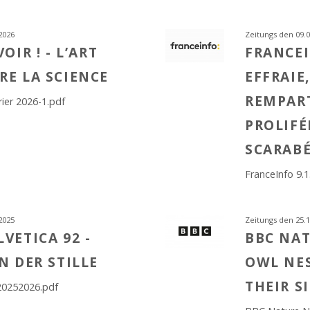
2026
Zeitungs den 09.0
OIR ! - L’ART
FRANCEI
E LA SCIENCE
EFFRAIE
REMPAR
vrier 2026-1.pdf
PROLIFÉ
SCARAB
FranceInfo 9.1
2025
Zeitungs den 25.1
VETICA 92 -
BBC NAT
N DER STILLE
OWL NE
THEIR S
20252026.pdf