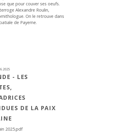
ose que pour couver ses oeufs.
interroge Alexandre Roulin,
ornithologue. On le retrouve dans
bbatiale de Payerne.
6.2025
DE - LES
TES,
ADRICES
DUES DE LA PAIX
AINE
uin 2025.pdf