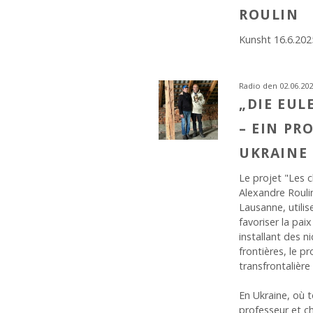
ROULIN
Kunsht 16.6.202
Radio den 02.06.20
„DIE EUL
– EIN PRO
UKRAINE
Le projet "Les 
Alexandre Roulin
Lausanne, utilis
favoriser la pai
installant des n
frontières, le p
transfrontalière
En Ukraine, où t
professeur et c