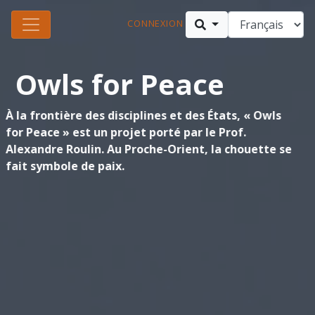
CONNEXION
Owls for Peace
À la frontière des disciplines et des États, « Owls
for Peace » est un projet porté par le Prof.
Alexandre Roulin. Au Proche-Orient, la chouette se
fait symbole de paix.
En servant d’agent de lutte biologique contre l’excès de rongeurs, elle
est source de dialogue autour d’un problème écologique commun et
loin des sujets politiques. photo © Hagai Aharon
En savoir plus