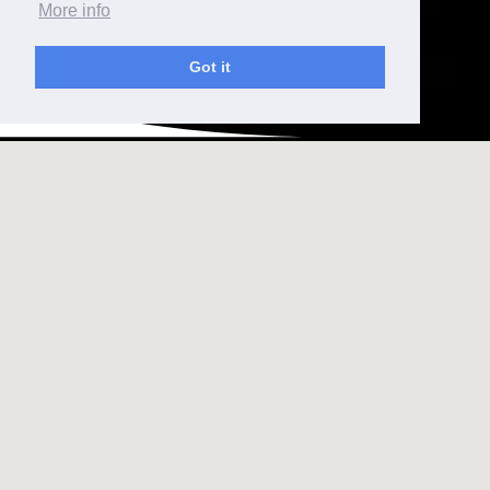
More info
Got it
ACTUALITÉS
A PROPOS DE NOUS ET
PUBLICATIONS
Television le 20.03.2026
FORUM RTS