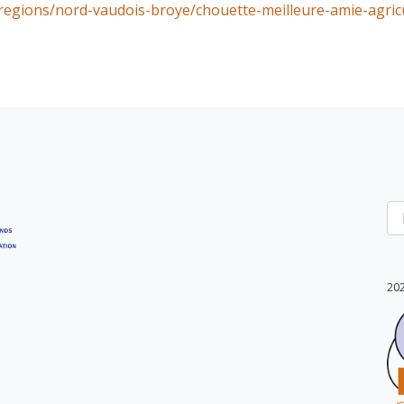
regions/nord-vaudois-broye/chouette-meilleure-amie-agric
20