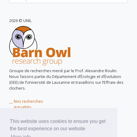
2026 © UNIL
Groupe de recherches mené par le Prof. Alexandre Roulin.
Nous faisons partie du Département d’Écologie et d’Évolution
(DEE) de l’Université de Lausanne et travaillons sur l’Effraie des
clochers.
__ Nos recherches
__ Actualités
__ Owls for peace
__ Près de chez vous
This website uses cookies to ensure you get
__ Matériel didactique
the best experience on our website
__ A propos de nous
More info