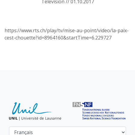
Television // 01.10.2017
https://www.rts.ch/play/tv/mise-au-point/video/la-paix-
cest-chouette?id=8964160&startTime=6.229727