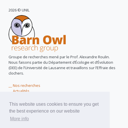
2026 © UNIL
Groupe de recherches mené par le Prof. Alexandre Roulin.
Nous faisons partie du Département d’Écologie et d’Évolution
(DEE) de l’Université de Lausanne et travaillons sur l’Effraie des
clochers.
__ Nos recherches
__ Actualités
__ Owls for peace
__ Près de chez vous
This website uses cookies to ensure you get
__ Matériel didactique
the best experience on our website
__ A propos de nous
More info
pixel assemblé par
pixinside.ch